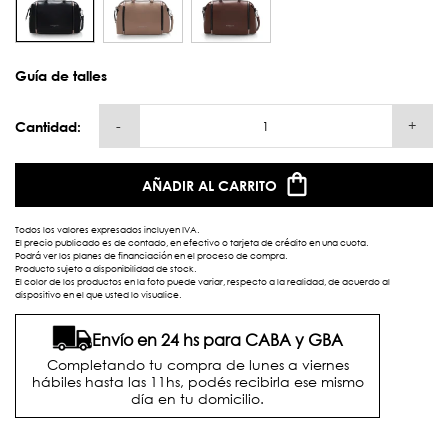
Guía de talles
-
+
Cantidad:
AÑADIR AL CARRITO
Todos los valores expresados incluyen IVA.
El precio publicado es de contado, en efectivo o tarjeta de crédito en una cuota.
Podrá ver los planes de financiación en el proceso de compra.
Producto sujeto a disponibilidad de stock.
El color de los productos en la foto puede variar, respecto a la realidad, de acuerdo al
dispositivo en el que usted lo visualice.
Envío en 24 hs para CABA y GBA
Completando tu compra de lunes a viernes
hábiles hasta las 11hs, podés recibirla ese mismo
día en tu domicilio.