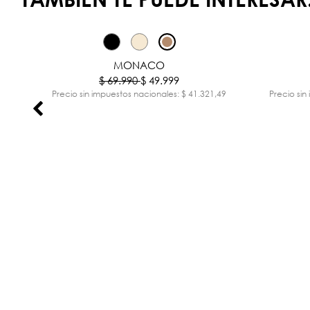
%
-29%
MONACO
$ 69.990
$ 49.999
,98
Precio sin impuestos nacionales: $ 41.321,49
Precio sin