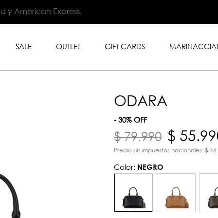
.999 en toda la tienda con
rd y American Express.
SALE
OUTLET
GIFT CARDS
MARINACCIA
ODARA
- 30% OFF
$ 55.99
$ 79.990
Precio sin impuestos nacionales: $ 46
Color:
NEGRO