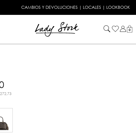
CAMBIOS Y DEVOLUCIONES
|
LOCALES
|
LOOKBOOK
!
0
0
.272,73