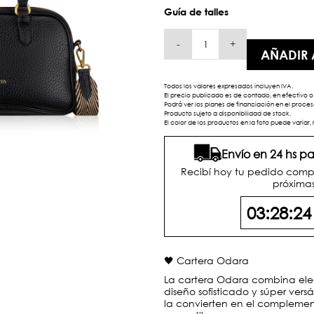
Guía de talles
-
+
AÑADIR 
Todos los valores expresados incluyen IVA.
El precio publicado es de contado, en efectivo o 
Podrá ver los planes de financiación en el proc
Producto sujeto a disponibilidad de stock.
El color de los productos en la foto puede variar, 
Envío en 24 hs 
Recibí hoy tu pedido comp
próximas
03:28:2
🖤 Cartera Odara
La cartera Odara combina ele
diseño sofisticado y súper versá
la convierten en el complemen