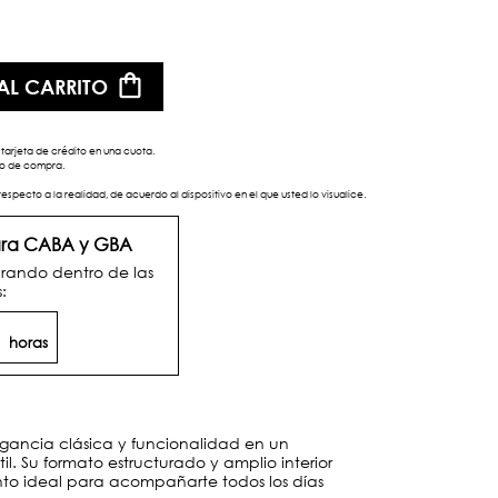
AL CARRITO
tarjeta de crédito en una cuota.
eso de compra.
respecto a la realidad, de acuerdo al dispositivo en el que usted lo visualice.
para CABA y GBA
rando dentro de las
:
4
horas
gancia clásica y funcionalidad en un
til. Su formato estructurado y amplio interior
to ideal para acompañarte todos los días