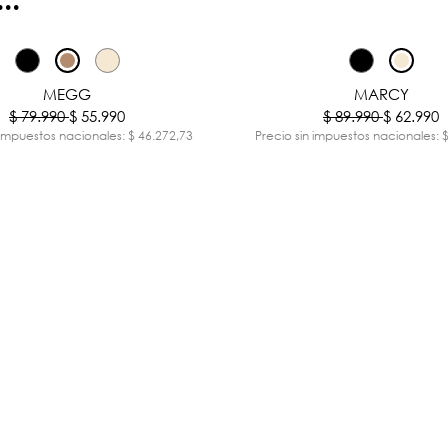
-30%
MEGG
MARCY
$ 79.990
$ 55.990
$ 89.990
$ 62.990
 impuestos nacionales: $ 46.272,73
Precio sin impuestos nacionales: 