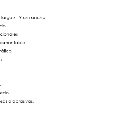
 largo x 19 cm ancho
ado
cionales
desmontable
tálico
as
.
medo.
losas o abrasivas.