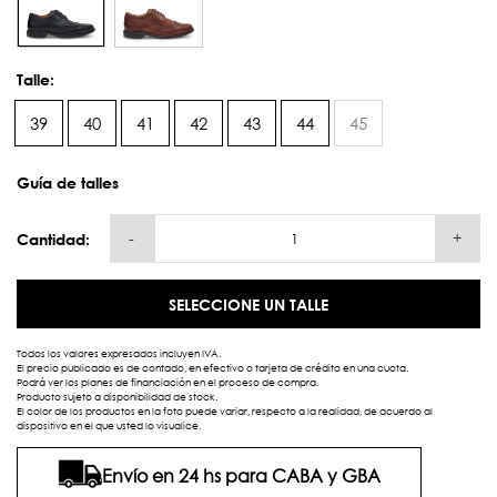
Talle:
39
40
41
42
43
44
45
Guía de talles
-
+
Cantidad:
SELECCIONE UN TALLE
Todos los valores expresados incluyen IVA.
El precio publicado es de contado, en efectivo o tarjeta de crédito en una cuota.
Podrá ver los planes de financiación en el proceso de compra.
Producto sujeto a disponibilidad de stock.
El color de los productos en la foto puede variar, respecto a la realidad, de acuerdo al
dispositivo en el que usted lo visualice.
Envío en 24 hs para CABA y GBA