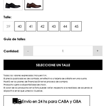
Talle:
39
40
41
42
43
44
45
Guía de talles
-
+
Cantidad:
SELECCIONE UN TALLE
Todos los valores expresados incluyen IVA.
El precio publicado es de contado, en efectivo o tarjeta de crédito en una cuota.
Podrá ver los planes de financiación en el proceso de compra.
Producto sujeto a disponibilidad de stock.
El color de los productos en la foto puede variar, respecto a la realidad, de acuerdo al
dispositivo en el que usted lo visualice.
Envío en 24 hs para CABA y GBA