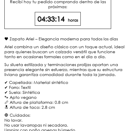
Recibí hoy tu pedido comprando dentro de las
próximas:
04:33:14
horas
🖤 Zapato Ariel – Elegancia moderna para todos los días
Ariel combina un diseño clásico con un toque actual, ideal
para quienes buscan un calzado versátil que funcione
tanto en ocasiones formales como en el día a día.
Su silueta estilizada y terminaciones prolijas aportan una
presencia elegante sin esfuerzo, mientras que su estructura
liviana garantiza comodidad durante toda la jornada.
✔ Capellada: Material sintético
✔ Forro: Textil
✔ Suela: Sintética
🐾 Apto vegano
📏 Altura de plataforma: 0.8 cm
🔝 Altura de taco: 2.8 cm
🛑 Cuidados:
No lavar.
No usar lavarropas ni secadora.
Limpiar con paño apenas húmedo.