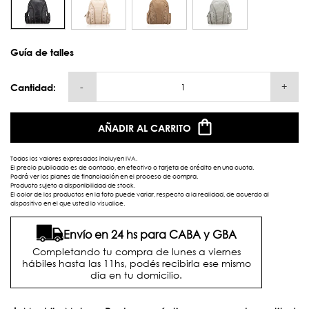
Guía de talles
-
+
Cantidad:
AÑADIR AL CARRITO
Todos los valores expresados incluyen IVA.
El precio publicado es de contado, en efectivo o tarjeta de crédito en una cuota.
Podrá ver los planes de financiación en el proceso de compra.
Producto sujeto a disponibilidad de stock.
El color de los productos en la foto puede variar, respecto a la realidad, de acuerdo al
dispositivo en el que usted lo visualice.
Envío en 24 hs para CABA y GBA
Completando tu compra de lunes a viernes
hábiles hasta las 11hs, podés recibirla ese mismo
día en tu domicilio.