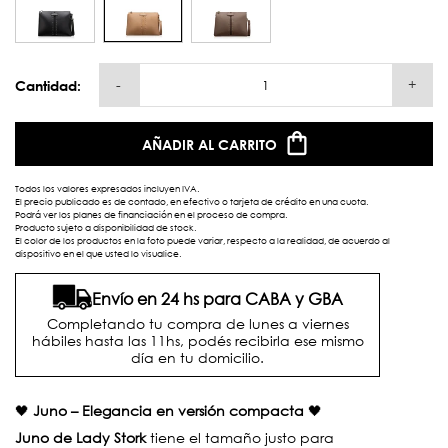
-
+
Cantidad:
AÑADIR AL CARRITO
Todos los valores expresados incluyen IVA.
El precio publicado es de contado, en efectivo o tarjeta de crédito en una cuota.
Podrá ver los planes de financiación en el proceso de compra.
Producto sujeto a disponibilidad de stock.
El color de los productos en la foto puede variar, respecto a la realidad, de acuerdo al
dispositivo en el que usted lo visualice.
Envío en 24 hs para CABA y GBA
Completando tu compra de lunes a viernes
hábiles hasta las 11hs, podés recibirla ese mismo
día en tu domicilio.
🖤
Juno – Elegancia en versión compacta
🖤
Juno de Lady Stork
tiene el tamaño justo para