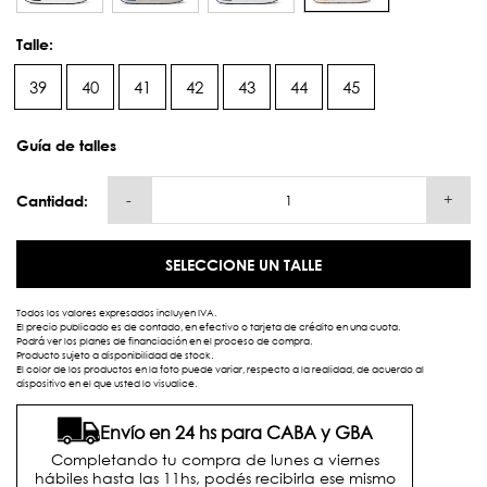
Talle:
39
40
41
42
43
44
45
Guía de talles
-
+
Cantidad:
SELECCIONE UN TALLE
Todos los valores expresados incluyen IVA.
El precio publicado es de contado, en efectivo o tarjeta de crédito en una cuota.
Podrá ver los planes de financiación en el proceso de compra.
Producto sujeto a disponibilidad de stock.
El color de los productos en la foto puede variar, respecto a la realidad, de acuerdo al
dispositivo en el que usted lo visualice.
Envío en 24 hs para CABA y GBA
Completando tu compra de lunes a viernes
hábiles hasta las 11hs, podés recibirla ese mismo