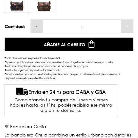
-
+
Cantidad:
AÑADIR AL CARRITO
Todos los valores expresados incluyen IVA.
El precio publicado es de contado, en efectivo o tarjeta de crédito en una cuota.
Podrá ver los planes de financiación en el proceso de compra.
Producto sujeto a disponibilidad de stock.
El color de los productos en la foto puede variar, respecto a la realidad, de acuerdo al
dispositivo en el que usted lo visualice.
Envío en 24 hs para CABA y GBA
Completando tu compra de lunes a viernes
hábiles hasta las 11hs, podés recibirla ese mismo
día en tu domicilio.
🤎 Bandolera Orelia
La bandolera Orelia combina un estilo urbano con detalles