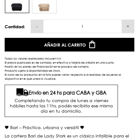
-
+
Cantidad:
AÑADIR AL CARRITO
Todos los valores expresados incluyen IVA.
El precio publicado es de contado, en efectivo o tarjeta de crédito en una cuota.
Podrá ver los planes de financiación en el proceso de compra.
Producto sujeto a disponibilidad de stock.
El color de los productos en la foto puede variar, respecto a la realidad, de acuerdo al
dispositivo en el que usted lo visualice.
Envío en 24 hs para CABA y GBA
Completando tu compra de lunes a viernes
hábiles hasta las 11hs, podés recibirla ese mismo
día en tu domicilio.
🖤 Bari – Práctica, urbana y versátil 🖤
La cartera Bari de Lady Stork es un clásico infalible para el