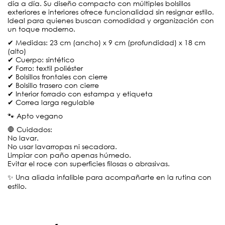
día a día. Su diseño compacto con múltiples bolsillos
exteriores e interiores ofrece funcionalidad sin resignar estilo.
Ideal para quienes buscan comodidad y organización con
un toque moderno.
✔ Medidas: 23 cm (ancho) x 9 cm (profundidad) x 18 cm
(alto)
✔ Cuerpo: sintético
✔ Forro: textil poliéster
✔ Bolsillos frontales con cierre
✔ Bolsillo trasero con cierre
✔ Interior forrado con estampa y etiqueta
✔ Correa larga regulable
🐾 Apto vegano
🛑 Cuidados:
No lavar.
No usar lavarropas ni secadora.
Limpiar con paño apenas húmedo.
Evitar el roce con superficies filosas o abrasivas.
✨ Una aliada infalible para acompañarte en la rutina con
estilo.