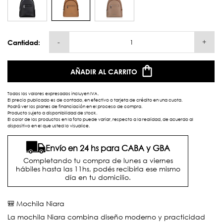
-
+
Cantidad:
AÑADIR AL CARRITO
Todos los valores expresados incluyen IVA.
El precio publicado es de contado, en efectivo o tarjeta de crédito en una cuota.
Podrá ver los planes de financiación en el proceso de compra.
Producto sujeto a disponibilidad de stock.
El color de los productos en la foto puede variar, respecto a la realidad, de acuerdo al
dispositivo en el que usted lo visualice.
Envío en 24 hs para CABA y GBA
Completando tu compra de lunes a viernes
hábiles hasta las 11hs, podés recibirla ese mismo
día en tu domicilio.
🎒 Mochila Niara
La mochila Niara combina diseño moderno y practicidad