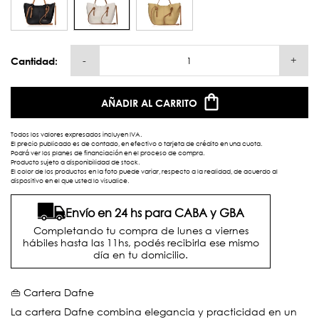
-
+
Cantidad:
AÑADIR AL CARRITO
Todos los valores expresados incluyen IVA.
El precio publicado es de contado, en efectivo o tarjeta de crédito en una cuota.
Podrá ver los planes de financiación en el proceso de compra.
Producto sujeto a disponibilidad de stock.
El color de los productos en la foto puede variar, respecto a la realidad, de acuerdo al
dispositivo en el que usted lo visualice.
Envío en 24 hs para CABA y GBA
Completando tu compra de lunes a viernes
hábiles hasta las 11hs, podés recibirla ese mismo
día en tu domicilio.
👜 Cartera Dafne
La cartera Dafne combina elegancia y practicidad en un