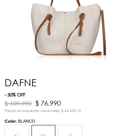
DAFNE
- 30% OFF
$ 76.990
$ 109.990
Precio sin impuestos nacionales: $ 63.628,10
Color:
BLANCO