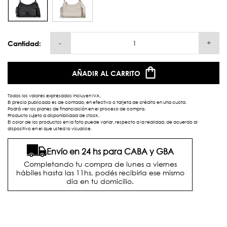
-
+
Cantidad:
AÑADIR AL CARRITO
Todos los valores expresados incluyen IVA.
El precio publicado es de contado, en efectivo o tarjeta de crédito en una cuota.
Podrá ver los planes de financiación en el proceso de compra.
Producto sujeto a disponibilidad de stock.
El color de los productos en la foto puede variar, respecto a la realidad, de acuerdo al
dispositivo en el que usted lo visualice.
Envío en 24 hs para CABA y GBA
Completando tu compra de lunes a viernes
hábiles hasta las 11hs, podés recibirla ese mismo
día en tu domicilio.