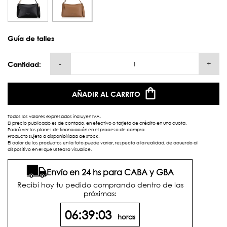
Guía de talles
-
+
Cantidad:
AÑADIR AL CARRITO
Todos los valores expresados incluyen IVA.
El precio publicado es de contado, en efectivo o tarjeta de crédito en una cuota.
Podrá ver los planes de financiación en el proceso de compra.
Producto sujeto a disponibilidad de stock.
El color de los productos en la foto puede variar, respecto a la realidad, de acuerdo al
dispositivo en el que usted lo visualice.
Envío en 24 hs para CABA y GBA
Recibí hoy tu pedido comprando dentro de las
próximas:
06:39:02
horas