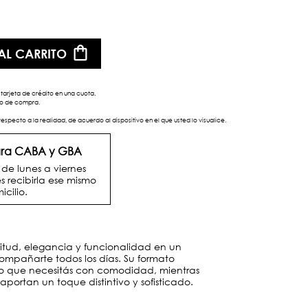
AL CARRITO
tarjeta de crédito en una cuota.
eso de compra.
respecto a la realidad, de acuerdo al dispositivo en el que usted lo visualice.
para CABA y GBA
e lunes a viernes
s recibirla ese mismo
icilio.
tud, elegancia y funcionalidad en un
mpañarte todos los días. Su formato
 lo que necesitás con comodidad, mientras
 aportan un toque distintivo y sofisticado.