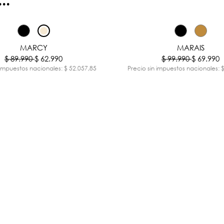
-30%
MARCY
MARAIS
$ 89.990
$ 62.990
$ 99.990
$ 69.990
 impuestos nacionales: $ 52.057,85
Precio sin impuestos nacionales: 