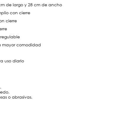
 cm de largo y 28 cm de ancho
lio con cierre
on cierre
erre
 regulable
ra mayor comodidad
a uso diario
.
medo.
losas o abrasivas.