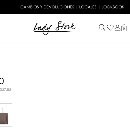
CAMBIOS Y DEVOLUCIONES
|
LOCALES
|
LOOKBOOK
!
0
0
.057,85