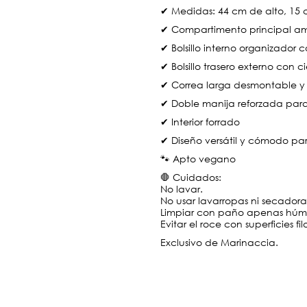
✔ Medidas: 44 cm de alto, 15
✔ Compartimento principal amp
✔ Bolsillo interno organizador c
✔ Bolsillo trasero externo con ci
✔ Correa larga desmontable y
✔ Doble manija reforzada pa
✔ Interior forrado
✔ Diseño versátil y cómodo par
🐾 Apto vegano
🛑 Cuidados:
No lavar.
No usar lavarropas ni secadora
Limpiar con paño apenas hú
Evitar el roce con superficies fi
Exclusivo de Marinaccia.
..