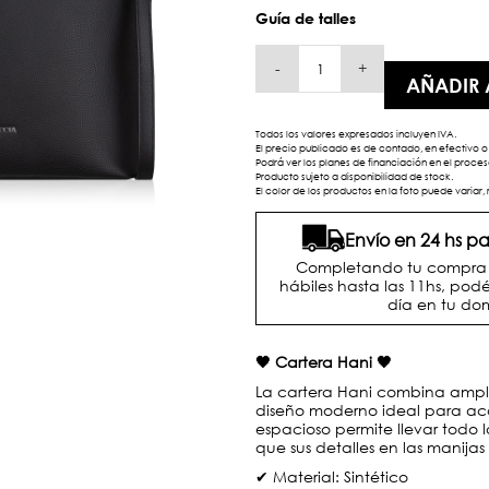
Guía de talles
-
+
AÑADIR 
Todos los valores expresados incluyen IVA.
El precio publicado es de contado, en efectivo o 
Podrá ver los planes de financiación en el proc
Producto sujeto a disponibilidad de stock.
El color de los productos en la foto puede variar, 
Envío en 24 hs 
Completando tu compra d
hábiles hasta las 11hs, podé
día en tu dom
🖤 Cartera Hani 🖤
La cartera Hani combina ampli
diseño moderno ideal para aco
espacioso permite llevar todo
que sus detalles en las manijas
✔ Material: Sintético