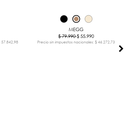
-30%
-30%
MEGG
$ 79.990
$ 55.990
$ 57.842,98
Precio sin impuestos nacionales: $ 46.272,73
Pr