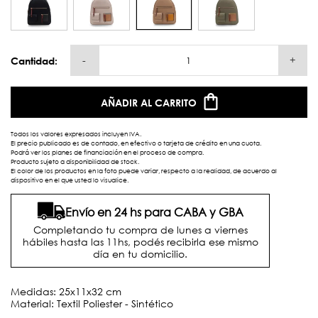
-
+
Cantidad:
AÑADIR AL CARRITO
Todos los valores expresados incluyen IVA.
El precio publicado es de contado, en efectivo o tarjeta de crédito en una cuota.
Podrá ver los planes de financiación en el proceso de compra.
Producto sujeto a disponibilidad de stock.
El color de los productos en la foto puede variar, respecto a la realidad, de acuerdo al
dispositivo en el que usted lo visualice.
Envío en 24 hs para CABA y GBA
Completando tu compra de lunes a viernes
hábiles hasta las 11hs, podés recibirla ese mismo
día en tu domicilio.
Medidas: 25x11x32 cm
Material: Textil Poliester - Sintético