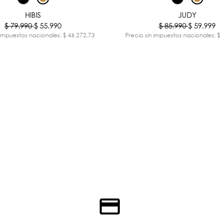
-30%
HIBIS
JUDY
$ 79.990
$ 55.990
$ 85.990
$ 59.999
 impuestos nacionales: $ 46.272,73
Precio sin impuestos nacionales: 