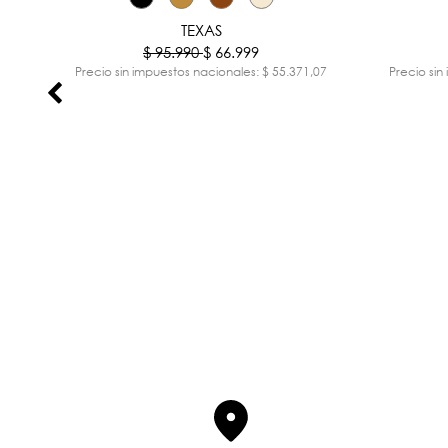
%
-30%
TEXAS
$ 95.990
$ 66.999
,73
Precio sin impuestos nacionales: $ 55.371,07
Precio sin