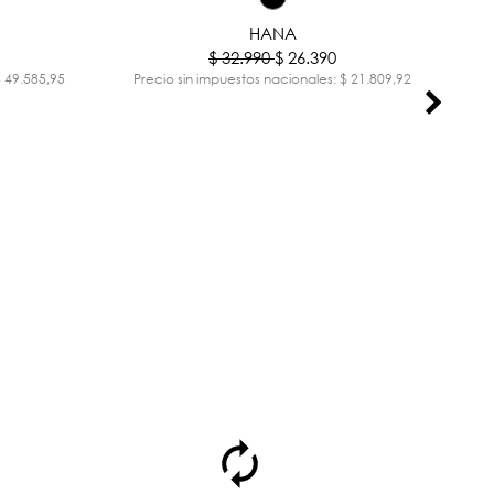
-30%
-20%
HANA
$ 32.990
$ 26.390
$ 49.585,95
Precio sin impuestos nacionales: $ 21.809,92
Pr