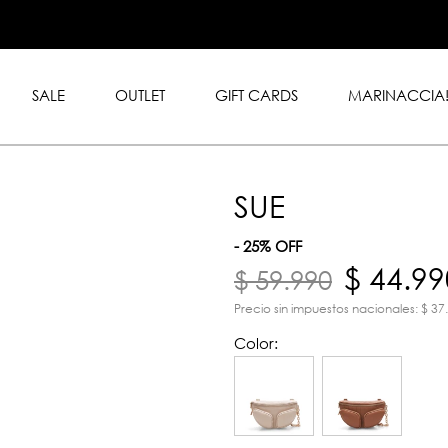
.999 en toda la tienda con
rd y American Express.
SALE
OUTLET
GIFT CARDS
MARINACCIA
SUE
- 25% OFF
$ 44.99
$ 59.990
Precio sin impuestos nacionales: $ 37
Color: