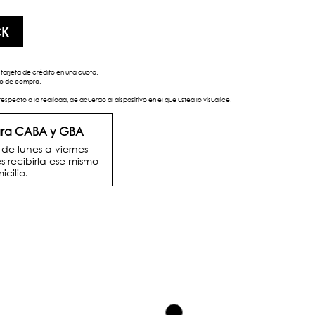
CK
tarjeta de crédito en una cuota.
eso de compra.
respecto a la realidad, de acuerdo al dispositivo en el que usted lo visualice.
para CABA y GBA
e lunes a viernes
s recibirla ese mismo
icilio.