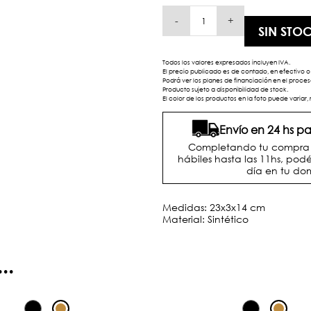
-
+
SIN STO
Todos los valores expresados incluyen IVA.
El precio publicado es de contado, en efectivo o 
Podrá ver los planes de financiación en el proc
Producto sujeto a disponibilidad de stock.
El color de los productos en la foto puede variar, 
Envío en 24 hs 
Completando tu compra d
hábiles hasta las 11hs, podé
día en tu dom
Medidas: 23x3x14 cm
Material: Sintético
..