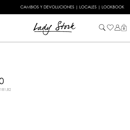
CAMBIOS Y DEVOLUCIONES
|
LOCALES
|
LOOKBOOK
!
0
0
.181,82