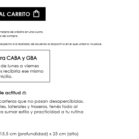
AL CARRITO
tarjeta de crédito en una cuota.
eso de compra.
respecto a la realidad, de acuerdo al dispositivo en el que usted lo visualice.
para CABA y GBA
e lunes a viernes
s recibirla ese mismo
icilio.
le actitud
👜
carteras que no pasan desapercibidas.
les, laterales y traseros, tenés todo al
 sumar estilo y practicidad a tu rutina
15,5 cm (profundidad) x 25 cm (alto)