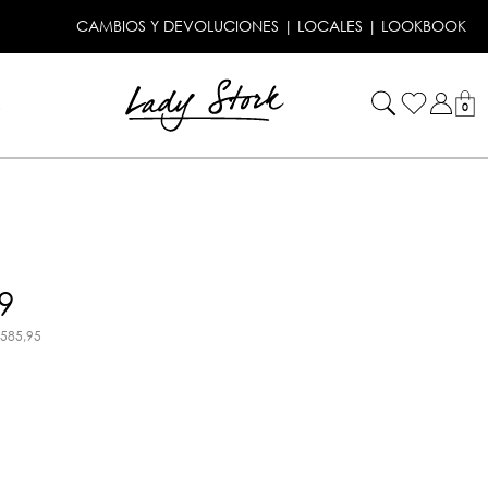
CAMBIOS Y DEVOLUCIONES
|
LOCALES
|
LOOKBOOK
!
0
9
.585,95