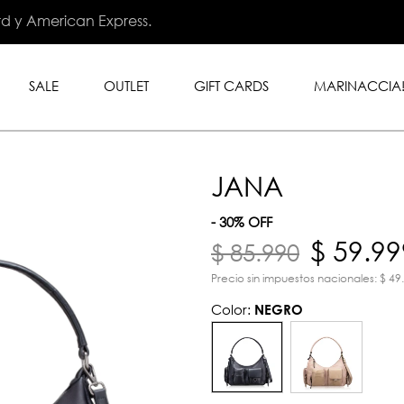
.999 en toda la tienda con
rd y American Express.
SALE
OUTLET
GIFT CARDS
MARINACCIA
JANA
- 30% OFF
$ 59.99
$ 85.990
Precio sin impuestos nacionales: $ 49
Color:
NEGRO