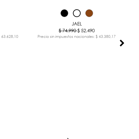
-30%
-30%
JAEL
$ 74.990
$ 52.490
$ 63.628,10
Precio sin impuestos nacionales: $ 43.380,17
Pr