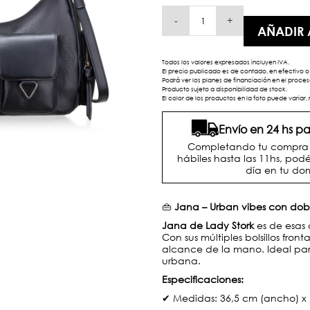
-
+
AÑADIR 
Todos los valores expresados incluyen IVA.
El precio publicado es de contado, en efectivo o 
Podrá ver los planes de financiación en el proc
Producto sujeto a disponibilidad de stock.
El color de los productos en la foto puede variar, 
Envío en 24 hs 
Completando tu compra d
hábiles hasta las 11hs, podé
día en tu dom
👜
Jana – Urban vibes con dob
Jana de Lady Stork
es de esas 
Con sus múltiples bolsillos fronta
alcance de la mano. Ideal para
urbana.
Especificaciones:
✔ Medidas: 36,5 cm (ancho) x 