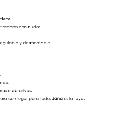
cierre
 y tiradores con nudos
 regulable y desmontable
.
medo.
losas o abrasivas.
era con lugar para todo,
Jana
es la tuya.