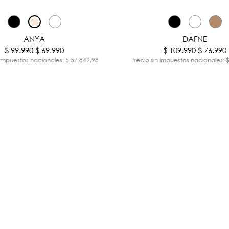
-30%
ANYA
DAFNE
$ 99.990
$ 69.990
$ 109.990
$ 76.990
 impuestos nacionales: $ 57.842,98
Precio sin impuestos nacionales: 