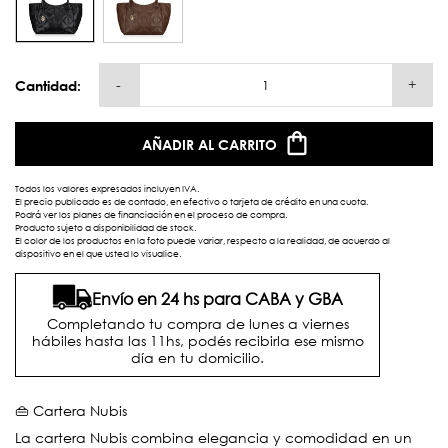
-
+
Cantidad:
AÑADIR AL CARRITO
Todos los valores expresados incluyen IVA.
El precio publicado es de contado, en efectivo o tarjeta de crédito en una cuota.
Podrá ver los planes de financiación en el proceso de compra.
Producto sujeto a disponibilidad de stock.
El color de los productos en la foto puede variar, respecto a la realidad, de acuerdo al
dispositivo en el que usted lo visualice.
Envío en 24 hs para CABA y GBA
Completando tu compra de lunes a viernes
hábiles hasta las 11hs, podés recibirla ese mismo
día en tu domicilio.
👜 Cartera Nubis
La cartera Nubis combina elegancia y comodidad en un