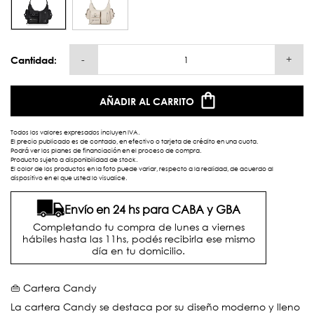
-
+
Cantidad:
AÑADIR AL CARRITO
Todos los valores expresados incluyen IVA.
El precio publicado es de contado, en efectivo o tarjeta de crédito en una cuota.
Podrá ver los planes de financiación en el proceso de compra.
Producto sujeto a disponibilidad de stock.
El color de los productos en la foto puede variar, respecto a la realidad, de acuerdo al
dispositivo en el que usted lo visualice.
Envío en 24 hs para CABA y GBA
Completando tu compra de lunes a viernes
hábiles hasta las 11hs, podés recibirla ese mismo
día en tu domicilio.
👜 Cartera Candy
La cartera Candy se destaca por su diseño moderno y lleno