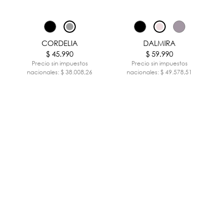
CORDELIA
DALMIRA
$ 45.990
$ 59.990
Precio sin impuestos
Precio sin impuestos
nacionales: $ 38.008,26
nacionales: $ 49.578,51