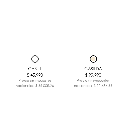
CASIEL
CASILDA
$ 45.990
$ 99.990
Precio sin impuestos
Precio sin impuestos
nacionales: $ 38.008,26
nacionales: $ 82.636,36