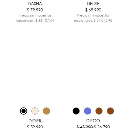
DASHA
DELSIE
$ 79.990
$ 69.990
Precio sin impuestos
Precio sin impuestos
nacionales: $ 66.107,44
nacionales: $ 57.842,98
-20%
DIDIER
DIEGO
$ 59.990
$ 45.990
$ 36.790