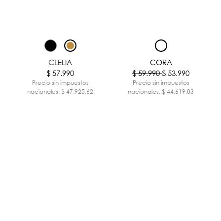
-10%
CLELIA
CORA
$ 57.990
$ 59.990
$ 53.990
Precio sin impuestos
Precio sin impuestos
nacionales: $ 47.925,62
nacionales: $ 44.619,83