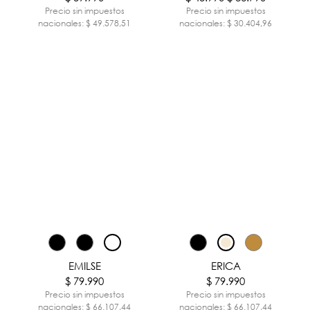
Precio sin impuestos
Precio sin impuestos
nacionales: $ 49.578,51
nacionales: $ 30.404,96
EMILSE
ERICA
$ 79.990
$ 79.990
Precio sin impuestos
Precio sin impuestos
nacionales: $ 66.107,44
nacionales: $ 66.107,44