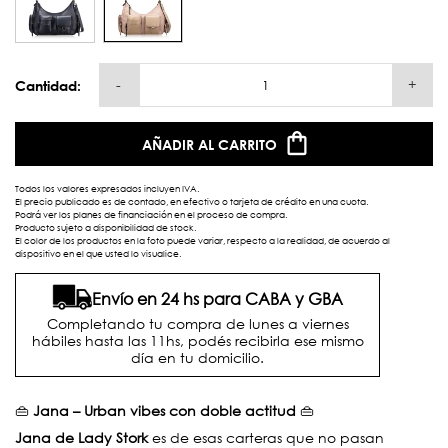
-
+
Cantidad:
AÑADIR AL CARRITO
Todos los valores expresados incluyen IVA.
El precio publicado es de contado, en efectivo o tarjeta de crédito en una cuota.
Podrá ver los planes de financiación en el proceso de compra.
Producto sujeto a disponibilidad de stock.
El color de los productos en la foto puede variar, respecto a la realidad, de acuerdo al
dispositivo en el que usted lo visualice.
Envío en 24 hs para CABA y GBA
Completando tu compra de lunes a viernes
hábiles hasta las 11hs, podés recibirla ese mismo
día en tu domicilio.
👜
Jana – Urban vibes con doble actitud
👜
Jana de Lady Stork
es de esas carteras que no pasan