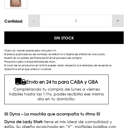
-
+
Cantidad:
SIN STOCK
Todos los valores expresados incluyen IVA.
El precio publicado es de contado, en efectivo o tarjeta de crédito en una cuota.
Podrá ver los planes de financiación en el proceso de compra.
Producto sujeto a disponibilidad de stock.
El color de los productos en la foto puede variar, respecto a la realidad, de acuerdo al
dispositivo en el que usted lo visualice.
Envío en 24 hs para CABA y GBA
Completando tu compra de lunes a viernes
hábiles hasta las 11hs, podés recibirla ese mismo
día en tu domicilio.
🎒
Dyna – La mochila que acompaña tu ritmo
🎒
Dyna de Lady Stork
tiene el mix ideal de comodidad y
estilo. Su diseño acolchado en “V”, múltiples bolsillos con